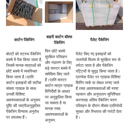
बाहरी कार्टन बॉक्स
कार्टन पैकेजिंग
पैलेट पैकेजिंग
पैकेजिंग
फिर छोटे बक्से
बोल्टों को तटस्थ पैकेजिंग
पैलेट किए गए इकाइयों को
सुरक्षित परिवहन
बक्से में पैक किया जाता है,
जलरोधी फिल्म से सुरक्षित रूप से
और भंडारण के लिए
जिसमें मानक मात्राओं को
लपेटा जाता है और पैकेजिंग
बड़े मास्टर बक्से में
छोटे बक्से में व्यवस्थित
पट्टियों से सुदृढ़ किया जाता है।
समेकित किए जाते
किया जाता है।प्रति
प्रत्येक पैलेट पर ग्राहक-विशिष्ट
हैं।प्रति मास्टर
कार्टन इकाइयों की सटीक
शिपिंग मार्क या लेबल लगाए जाते
कार्टन मात्रा ग्राहक
संख्या ग्राहक के साथ
हैं,रसद आवश्यकताओं की स्पष्ट
विनिर्देशों के आधार
उनकी विशिष्ट
पहचान और अनुपालन सुनिश्चित
पर अनुकूलित किया
आवश्यकताओं के अनुरूप
करनायह अंतिम पैकेजिंग चरण
जा सकता है या
पुष्टि की जाएगीअनुकूलित
परिवहन के दौरान मौसम प्रतिरोधी
मानक रसद
पैकेजिंग विन्यास अनुरोध
सुरक्षा और स्थिरता की गारंटी देता
आवश्यकताओं के
पर उपलब्ध हैं।
है।
अनुरूप.