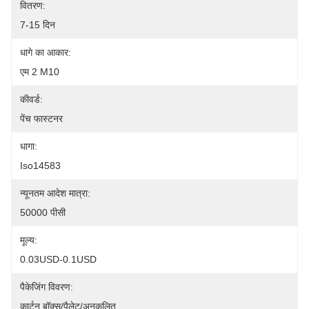
वितरण:
7-15 दिन
धागे का आकार:
एम 2 M10
कीवर्ड:
पेंच फास्टनर
धागा:
Iso14583
न्यूनतम आदेश मात्रा:
50000 पीसी
मूल्य:
0.03USD-0.1USD
पैकेजिंग विवरण:
कार्टन बॉक्स/पैलेट/अनुकूलित